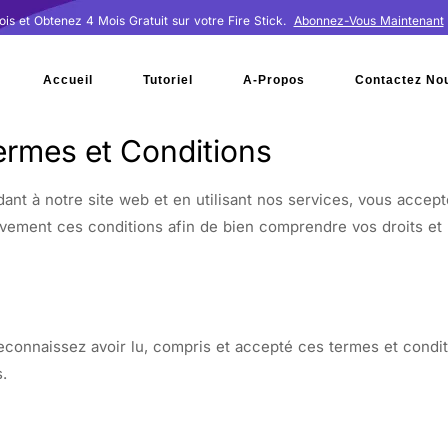
is et Obtenez 4 Mois Gratuit sur votre Fire Stick.
Abonnez-Vous Maintenant
Accueil
Tutoriel
A-Propos
Contactez No
ermes et Conditions
 notre site web et en utilisant nos services, vous accepte
vement ces conditions afin de bien comprendre vos droits et r
reconnaissez avoir lu, compris et accepté ces termes et condi
.