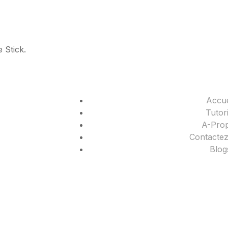
 Stick.
Accue
Tutori
A-Pro
Contacte
Blog