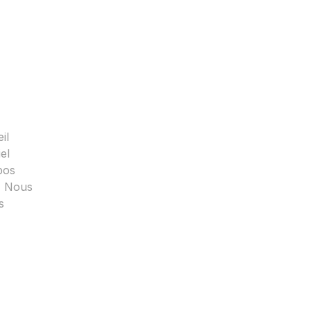
il
el
pos
z Nous
s