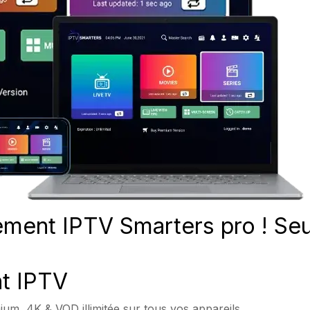
ment IPTV Smarters pro !
Se
t IPTV
um, 4K & VOD illimitée sur tous vos appareils.